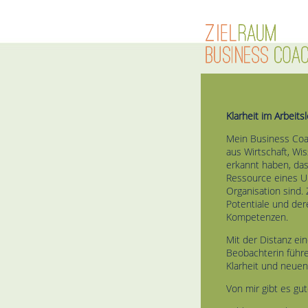
Klarheit im Arbeits
Mein Business Coac
aus Wirtschaft, Wi
erkannt haben, das
Ressource eines U
Organisation sind. 
Potentiale und der
Kompetenzen.
Mit der Distanz ei
Beobachterin führe
Klarheit und neue
Von mir gibt es gut