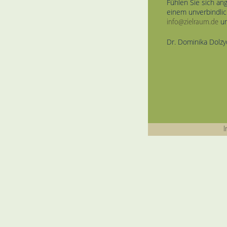
Fühlen Sie sich an
einem unverbindlic
un
info@zielraum.de
Dr. Dominika Dolzy
I