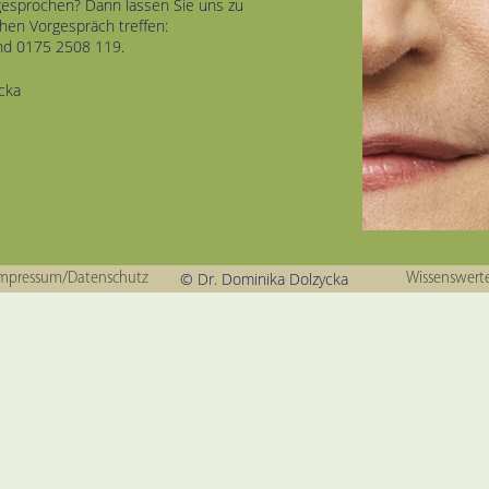
gesprochen? Dann lassen Sie uns zu
hen Vorgespräch treffen:
d 0175 2508 119.
cka
© Dr. Dominika Dolzycka
mpressum/Datenschutz
Wissenswert