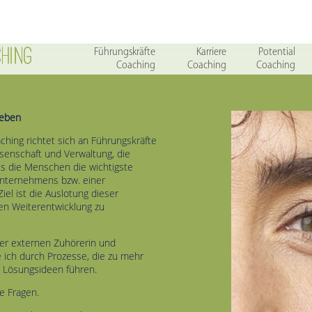
Führungskräfte
Karriere
Potential
Coaching
Coaching
Coaching
leben
hing richtet sich an Führungskräfte
ssenschaft und Verwaltung, die
s die Menschen die wichtigste
nternehmens bzw. einer
Ziel ist die Auslotung dieser
en Weiterentwicklung zu
ner externen Zuhörerin und
 ich durch Prozesse, die zu mehr
n Lösungsideen führen.
e Fragen.